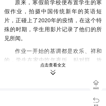
u
原来，寒假前学校便布置学生的寒
l
假作业，拍摄中国传统新年的英语短
l
片，正碰上了2020年的疫情，在这个特
s
殊的时期，学生用影片记录了他们的所
c
见所闻。
r
作业一开始的基调都是欢乐、祥和
e
的，学生在家中吃年夜饭、贴对联、放
e
点击查看全文
爆竹、守岁、拜年等中国传统习俗。然
n

而到了除夕，同学们的影片呈现了不同

的景象，街上、地铁上陆续增多的“口
回首页
罩”，电视上驰援武汉的医护人员，还有

众多为防疫战努力的一线人员。作为在
返 回