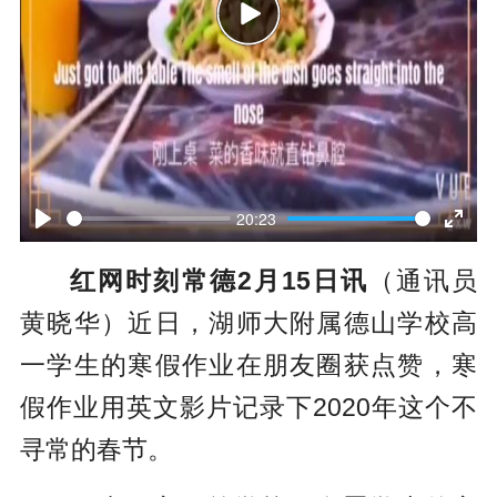
P
l
a
y
20:23
P
E
红网时刻常德2月15日讯
（通讯员
l
n
黄晓华）近日，湖师大附属德山学校高
a
t
一学生的寒假作业在朋友圈获点赞，寒
y
e
假作业用英文影片记录下2020年这个不
r
寻常的春节。
f